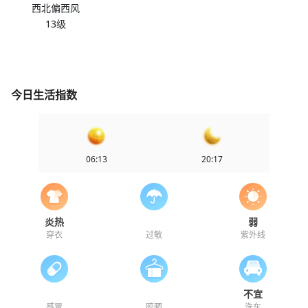
西北偏西风
13级
今日生活指数
06:13
20:17
炎热
弱
穿衣
过敏
紫外线
不宜
感冒
晾晒
洗车