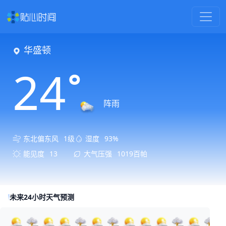
华盛顿
24
°
阵雨
东北偏东风
1级
湿度
93%
能见度
13
大气压强
1019百帕
未来24小时天气预测