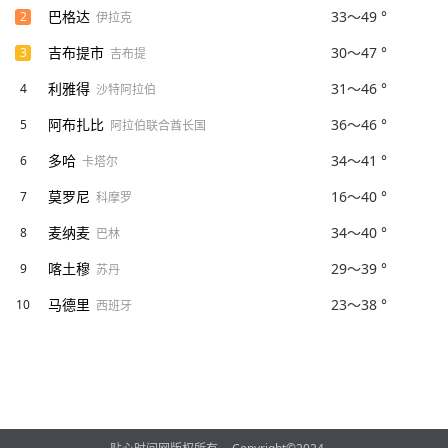
巴格达
33～49 °
2
伊拉克
吉布提市
30～47 °
3
吉布提
利雅得
31～46 °
4
沙特阿拉伯
阿布扎比
36～46 °
5
阿拉伯联合酋长国
多哈
34～41 °
6
卡塔尔
莫罗尼
16～40 °
7
科摩罗
麦纳麦
34～40 °
8
巴林
喀土穆
29～39 °
9
苏丹
马德里
23～38 °
10
西班牙