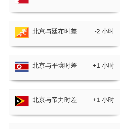
北京与廷布时差
-2 小时
北京与平壤时差
+1 小时
北京与帝力时差
+1 小时