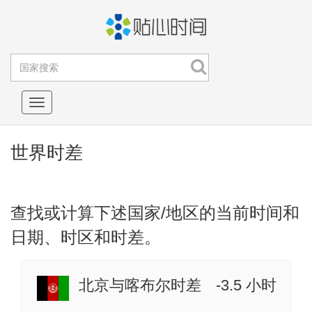
Toggle
navigation
世界时差
查找或计算下述国家/地区的当前时间和
日期、时区和时差。
北京与喀布尔时差
-3.5 小时