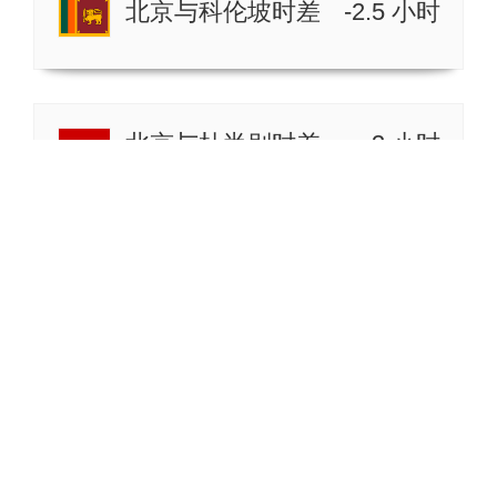
北京与科伦坡时差
-2.5 小时
北京与杜尚别时差
-3 小时
北京与安卡拉时差
-5 小时
北京与阿什哈巴德时差
-3 小时