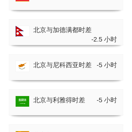
北京与加德满都时差
-2.5 小时
北京与尼科西亚时差
-5 小时
北京与利雅得时差
-5 小时