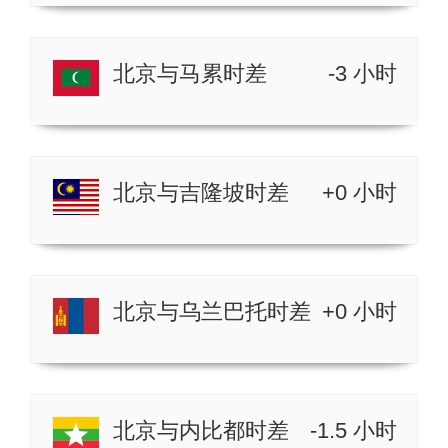
北京与马累时差
-3 小时
北京与吉隆坡时差
+0 小时
北京与乌兰巴托时差
+0 小时
北京与内比都时差
-1.5 小时