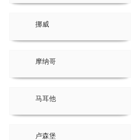
挪威
摩纳哥
马耳他
卢森堡