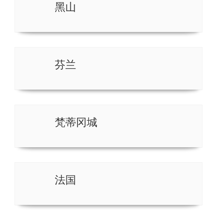
黑山
芬兰
梵蒂冈城
法国