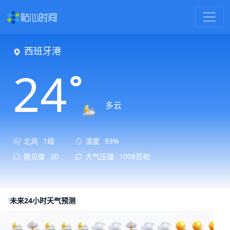
‌西班牙港
24
°
多云
北风
1级
湿度
93%
能见度
20
大气压强
1008百帕
未来24小时天气预测