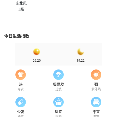
东北风
3级
今日生活指数
05:20
19:22
热
极易发
强
穿衣
过敏
紫外线
少发
适宜
不宜
感冒
晾晒
洗车