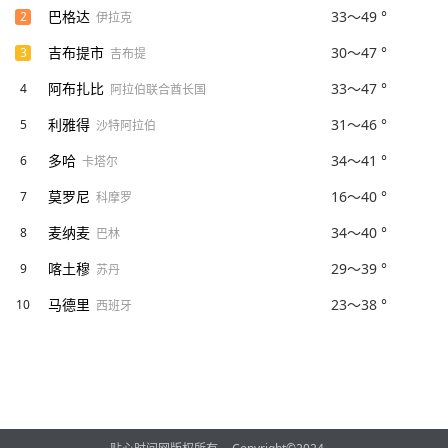
巴格达
33～49 °
2
伊拉克
吉布提市
30～47 °
3
吉布提
阿布扎比
33～47 °
4
阿拉伯联合酋长国
利雅得
31～46 °
5
沙特阿拉伯
多哈
34～41 °
6
卡塔尔
莫罗尼
16～40 °
7
科摩罗
麦纳麦
34～40 °
8
巴林
喀土穆
29～39 °
9
苏丹
马德里
23～38 °
10
西班牙