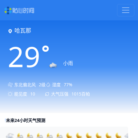
哈瓦那
29
°
小雨
东北偏北风
2级
湿度
77%
能见度
10
大气压强
1015百帕
未来24小时天气预测