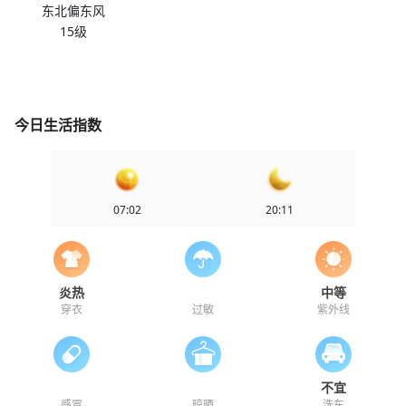
东北偏东风
15级
今日生活指数
07:02
20:11
炎热
中等
穿衣
过敏
紫外线
不宜
感冒
晾晒
洗车