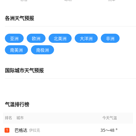
各洲天气预报
亚洲
欧洲
北美洲
大洋洲
非洲
南美洲
南极洲
国际城市天气预报
气温排行榜
排名
城市
今天气温
巴格达
35～48 °
1
伊拉克