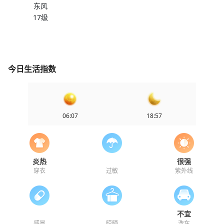
东风
17级
今日生活指数
06:07
18:57
炎热
很强
穿衣
过敏
紫外线
不宜
感冒
晾晒
洗车