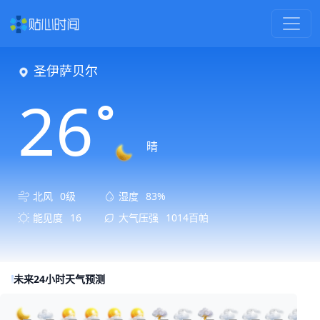
圣伊萨贝尔
26
°
晴
北风
0级
湿度
83%
能见度
16
大气压强
1014百帕
未来24小时天气预测