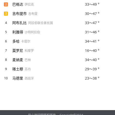
巴格达
33～49 °
2
伊拉克
吉布提市
30～47 °
3
吉布提
阿布扎比
33～47 °
4
阿拉伯联合酋长国
利雅得
31～46 °
5
沙特阿拉伯
多哈
34～41 °
6
卡塔尔
莫罗尼
16～40 °
7
科摩罗
麦纳麦
34～40 °
8
巴林
喀土穆
29～39 °
9
苏丹
马德里
23～38 °
10
西班牙