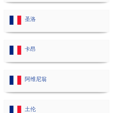
圣洛
卡昂
阿维尼翁
土伦