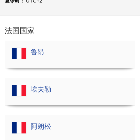
夏令时：
UTC+2
法国国家
鲁昂
埃夫勒
阿朗松